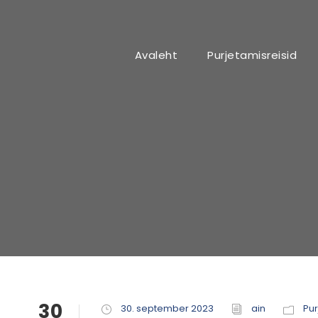
Avaleht
Purjetamisreisid
30
30. september 2023
ain
Pu