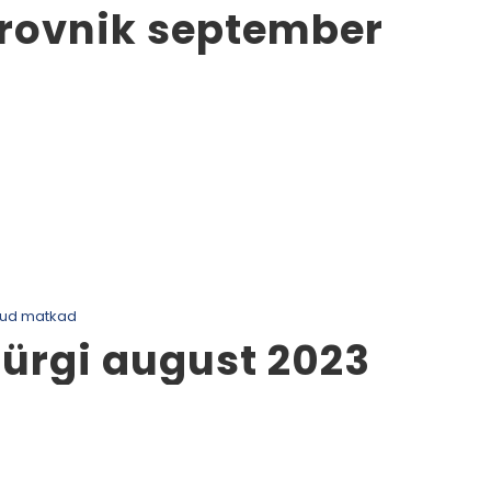
brovnik september
tud matkad
Türgi august 2023