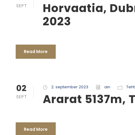
Horvaatia, Du
SEPT
2023
Read More
02
2. september 2023
ain
Teh
Ararat 5137m, 
SEPT
Read More