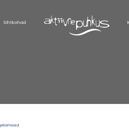
Sihtkohad
rjetamised