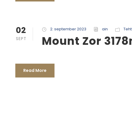
02
2. september 2023
ain
Teh
Mount Zor 3178
SEPT
Read More