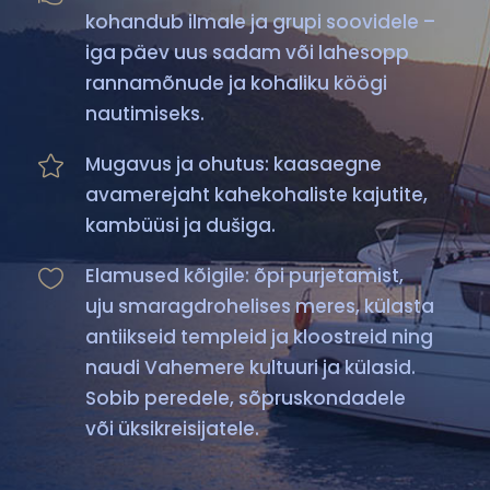
kohandub ilmale ja grupi soovidele –
iga päev uus sadam või lahesopp
rannamõnude ja kohaliku köögi
nautimiseks.
Mugavus ja ohutus: kaasaegne
avamerejaht kahekohaliste kajutite,
kambüüsi ja dušiga.
Elamused kõigile: õpi purjetamist,
uju smaragdrohelises meres, külasta
antiikseid templeid ja kloostreid ning
naudi Vahemere kultuuri ja külasid.
Sobib peredele, sõpruskondadele
või üksikreisijatele.