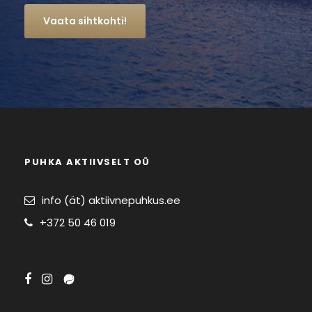
Vaata sihtkohti!
PUHKA AKTIIVSELT OÜ
info (ät) aktiivnepuhkus.ee
+372 50 46 019