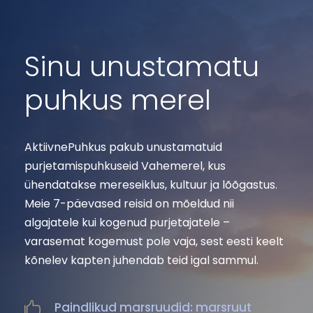
Sinu unustamatu
puhkus merel
AktiivnePuhkus pakub unustamatuid
purjetamispuhkuseid Vahemerel, kus
ühendatakse mereseiklus, kultuur ja lõõgastus.
Meie 7-päevased reisid on mõeldud nii
algajatele kui kogenud purjetajatele –
varasemat kogemust pole vaja, sest eesti keelt
kõnelev kapten juhendab teid igal sammul.
Paindlikud marsruudid: marsruut