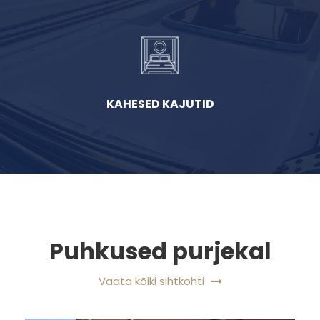
KAHESED KAJUTID
Puhkused purjekal
Vaata kõiki sihtkohti